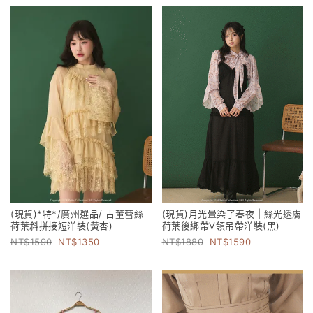
(現貨)*特*/廣州選品/ 古董蕾絲
(現貨)月光暈染了春夜 | 絲光透膚
荷葉斜拼接短洋裝(黃杏)
荷葉後綁帶V領吊帶洋裝(黑)
1590
1350
1880
1590