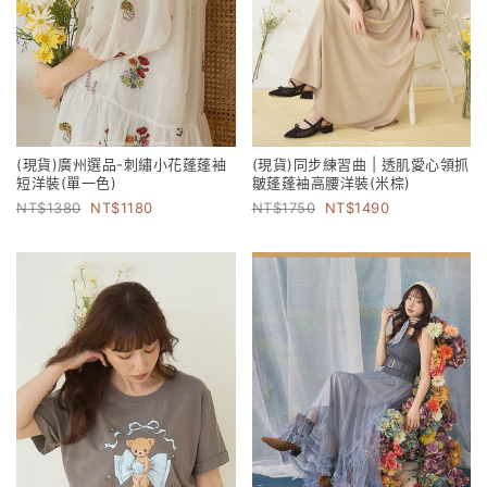
(現貨)廣州選品-刺繡小花蓬蓬袖
(現貨)同步練習曲 | 透肌愛心領抓
短洋裝(單一色)
皺蓬蓬袖高腰洋裝(米棕)
1380
1180
1750
1490