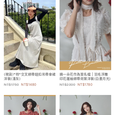
(現貨)*特*交叉綁帶鈕扣吊帶傘裙
摘一朵花作為簽名檔 | 羽毛浮雕
洋裝(淺灰)
印花蓬袖綁帶荷葉洋裝(白晝月光)
1750
1480
2300
1780