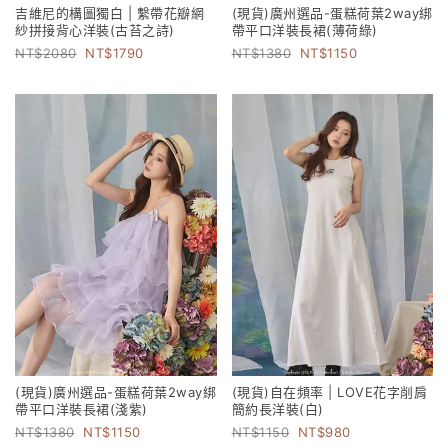
吉維尼的構圖獨白 | 繫帶花瓣網
(現貨)廣州選品-蛋糕荷葉2way綁
紗拼接背心洋裝(古苔之詩)
帶平口洋裝長裙(薄荷綠)
2080
1790
1380
1150
(現貨)廣州選品-蛋糕荷葉2way綁
(現貨)自在頻率 | LOVE花字削肩
帶平口洋裝長裙(淺紫)
簡約長洋裝(白)
1380
1150
1150
980