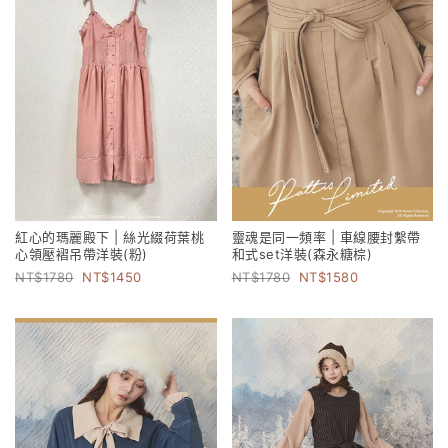
紅心的瑪麗殿下 | 絲光綴荷葉桃
靈魂是同一頻率 | 車線腰封繫帶
心領壓褶吊帶洋裝(粉)
和式set洋裝(森永糖棕)
1780
1450
1780
1580