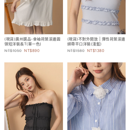
(現貨)廣州選品-傘袖荷葉滾邊圓
(現貨)不對外開放 | 彈性荷葉滾邊
領短洋裝長T(單一色)
綁帶平口洋裝(淺藍)
1050
890
1580
1380