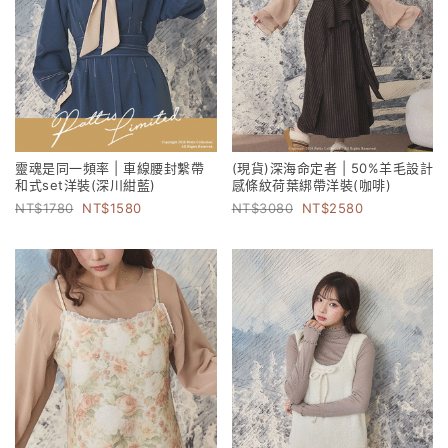
靈魂是同一頻率 | 車線腰封繫帶
(現貨)深海命定者 | 50%羊毛設計
和式set洋裝(深川紺藍)
感條紋荷葉綁帶洋裝(咖啡)
1780
1580
3080
2580