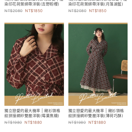
染印花荷葉綁帶洋裝(吉野粉櫻)
染印花荷葉綁帶洋裝(月落湖藍)
2080
1850
2080
1850
獨立戀愛的最大機率 | 襯衫領格
獨立戀愛的最大機率 | 襯衫領格
紋拼接網紗雙層洋裝(莓菓焦糖)
紋拼接網紗雙層洋裝(薄荷巧酥)
1980
1880
1980
1880