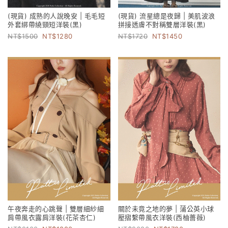
(現貨) 成熟的人說晚安 | 毛毛短
(現貨) 流星總是夜歸 | 美肌波浪
外套綁帶繞頸短洋裝(黑)
拼接透膚不對稱雙層洋裝(黑)
1500
1280
1720
1450
午夜奔走的心跳聲 | 雙層細紗細
關於未竟之地的夢 | 蒲公英小球
肩帶風衣露肩洋裝(花茶杏仁)
壓摺繫帶風衣洋裝(西柚薔薇)