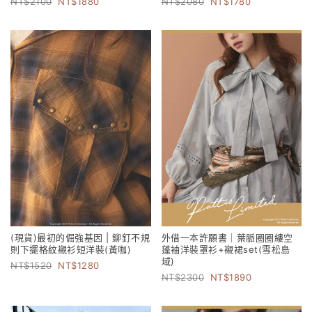
2100
1880
2080
1780
(現貨)最初的倔強基因 | 鉚釘不規
外借一本許願書｜葉脈圈圈縷空
則下擺格紋襯衫短洋裝(黃咖)
蓬袖洋裝罩衫+襯裙set(雪松島
域)
1520
1280
2300
1890