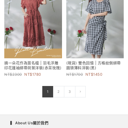
摘一朵花作為簽名檔 | 羽毛浮雕
(現貨) 雙色回憶 | 方格紋側綁帶
印花蓬袖綁帶荷葉洋裝(赤茶玫瑰)
圓領薄料洋裝(黑)
2300
1780
1700
1450
1
2
3
▍ About Us關於我們