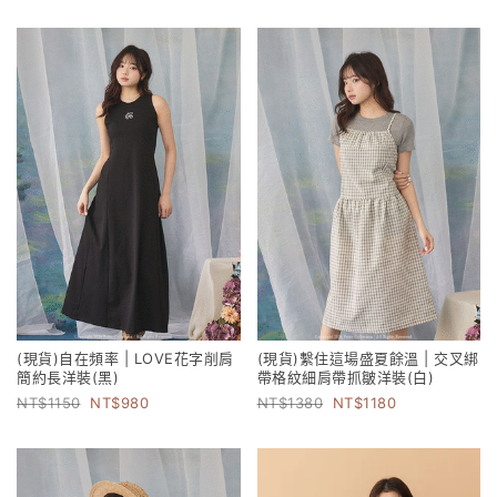
(現貨)自在頻率 | LOVE花字削肩
(現貨)繫住這場盛夏餘溫 | 交叉綁
簡約長洋裝(黑)
帶格紋細肩帶抓皺洋裝(白)
1150
980
1380
1180