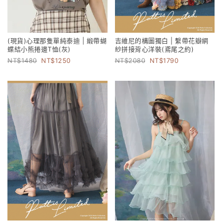
(現貨)心理那隻單純泰迪 | 緞帶蝴
吉維尼的構圖獨白 | 繫帶花瓣網
蝶結小熊捲邊T恤(灰)
紗拼接背心洋裝(鳶尾之約)
1480
1250
2080
1790