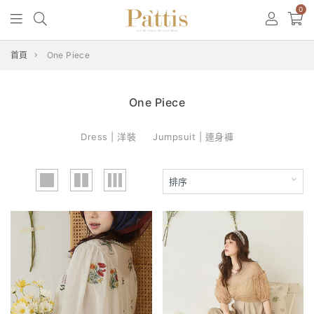
0
首頁
One Piece
One Piece
Dress | 洋裝
Jumpsuit | 連身褲