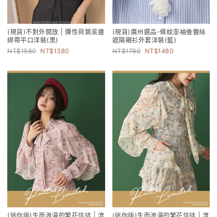
(現貨)不對外開放 | 彈性荷葉滾邊
(現貨)廣州選品-條紋澎袖後蕾絲
綁帶平口洋裝(黑)
遮陽襯衫外套洋裝(藍)
1580
1380
1780
1480
(迷你版)生而浪漫的繁花信徒 | 渲
(迷你版)生而浪漫的繁花信徒 | 渲