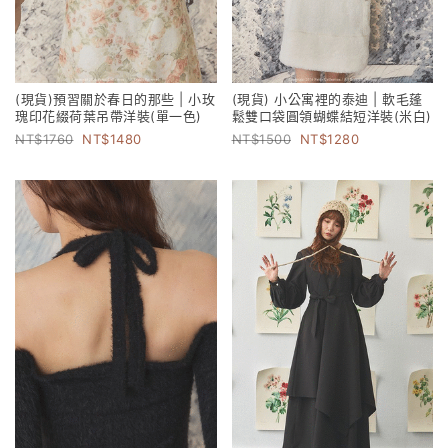
(現貨)預習關於春日的那些 | 小玫
(現貨) 小公寓裡的泰迪 | 軟毛蓬
瑰印花綴荷葉吊帶洋裝(單一色)
鬆雙口袋圓領蝴蝶結短洋裝(米白)
1760
1480
1500
1280