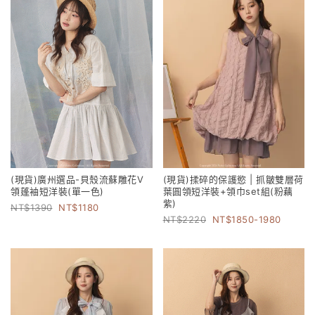
(現貨)廣州選品-貝殼流蘇雕花V
(現貨)揉碎的保護慾 | 抓皺雙層荷
領蓬袖短洋裝(單一色)
葉圓領短洋裝+領巾set組(粉藕
紫)
1390
1180
2220
1850-1980