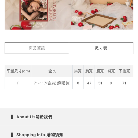
商品資訊
尺寸表
平量尺寸(cm)
全長
肩寬
胸寬
腰寬
臀寬
下擺寬
F
71-117(含肩)(側邊長)
X
47
51
X
71
1
▍ About Us關於我們
▍ Shopping Info.購物須知