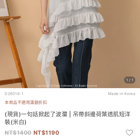
1
/
1
D26016-1
Made in Korea
本商品不適用滿額折扣
(現貨)一句話掀起了波瀾 | 吊帶斜邊荷葉透肌短洋
裝(米白)
1400
1190