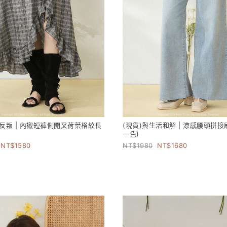
常反叛 | 內襯短褲側開叉荷葉格紋長
(現貨)與生活和解 | 涼感腰頭拼接
一色)
1580
1980
1680