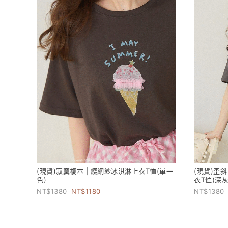
(現貨)寂寞複本 | 綴網紗冰淇淋上衣T恤(單一
(現貨)歪
色)
衣T恤(深灰
1380
1180
1380