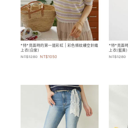
*特*見面時的第一道彩虹 | 彩色條紋縷空針織
*特*見面
上衣(白紫)
上衣(藍黃)
1280
1050
1280