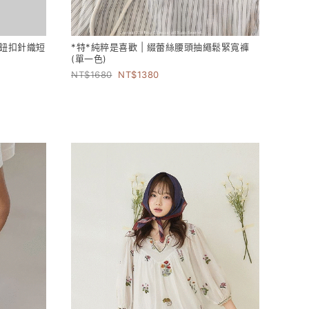
色鈕扣針織短
*特*純粹是喜歡 | 綴蕾絲腰頭抽繩鬆緊寬褲
(單一色)
1680
1380