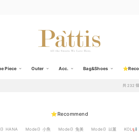
e Piece
Outer
Acc.
Bag&Shoes
⭐Rec
共 232
⭐Recommend
el》HANA
Model》小魚
Model》兔美
Model》以薰
KOL