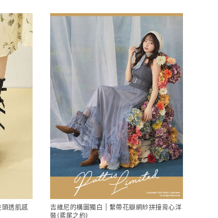
 尖頭透肌感
吉維尼的構圖獨白 | 繫帶花瓣網紗拼接背心洋
裝(鳶尾之約)