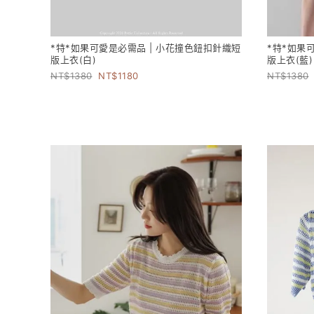
*特*如果可愛是必需品 | 小花撞色鈕扣針織短
*特*如果
版上衣(白)
版上衣(藍)
1380
1180
1380