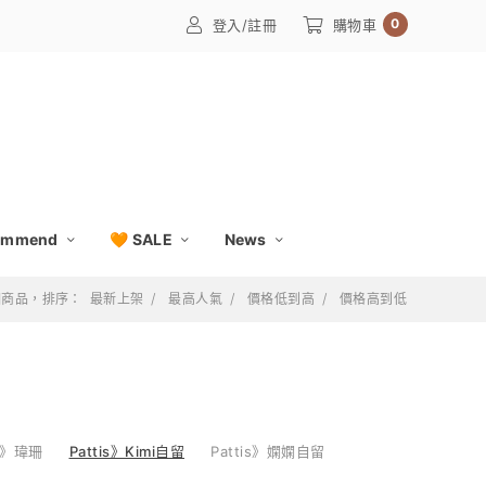
0
登入/註冊
購物車
ommend
🧡 SALE
News
 個商品，排序：
最新上架
最高人氣
價格低到高
價格高到低
 》瑋珊
Pattis》Kimi自留
Pattis》嫻嫻自留