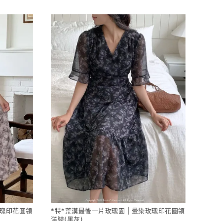
玫瑰印花圓領
*特*荒漠最後一片玫瑰園 | 暈染玫瑰印花圓領
洋裝(黑灰)