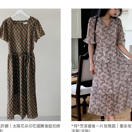
來許願 | 太陽花朵印花圖騰後鈕扣綁
*特*荒漠最後一片玫瑰園 | 暈染
啡)
洋裝(米咖)