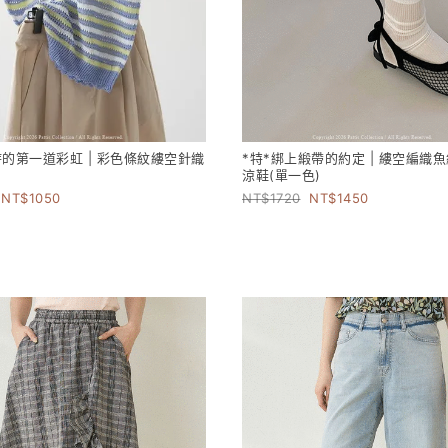
時的第一道彩虹 | 彩色條紋縷空針織
*特*綁上緞帶的約定 | 縷空編織
涼鞋(單一色)
1050
1720
1450