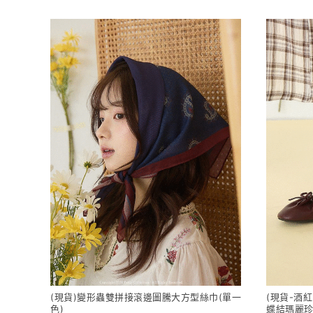
(現貨)變形蟲雙拼接滾邊圖騰大方型絲巾(單一
(現貨-酒紅
色)
蝶結瑪麗珍