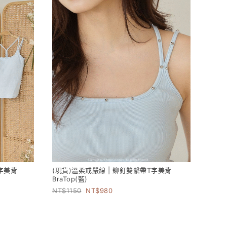
T字美背
(現貨)溫柔戒嚴線 | 鉚釘雙繫帶T字美背
BraTop(藍)
1150
980