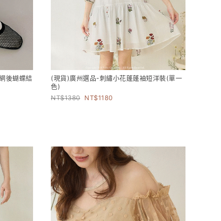
魚網後蝴蝶結
(現貨)廣州選品-刺繡小花蓬蓬袖短洋裝(單一
色)
1380
1180