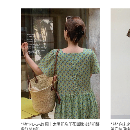
*特*向未來許願 | 太陽花朵印花圖騰後鈕扣綁
*特*向未
帶洋裝(綠)
帶洋裝(咖