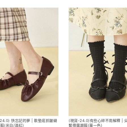
24.0) 快忘記的夢 | 軟墊底抓皺蝴
(現貨-24.0)有些心碎不用解釋 |
鞋(米白/酒紅)
繫帶露跟鞋(單一色)