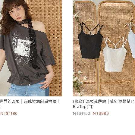
斜世界的溫柔 | 貓咪塗鴉斜肩抽繩上
(現貨) 溫柔戒嚴線 | 鉚釘雙繫帶
)
BraTop(白)
1180
1150
980