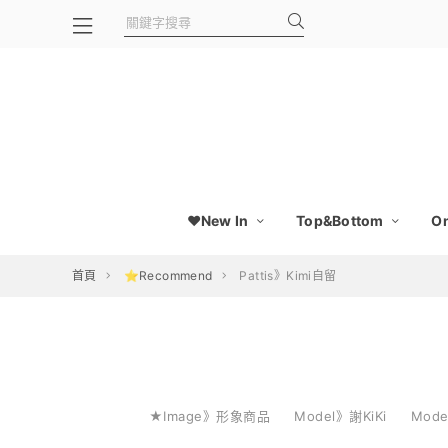
❤️New In
Top&Bottom
On
首頁
⭐Recommend
Pattis》Kimi自留
★Image》形象商品
Model》謝KiKi
Mod