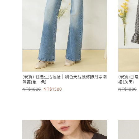
(現貨) 任憑生活拉扯 | 刷色天絲感修飾丹寧喇
(現貨)日
叭褲(單一色)
裙(灰黑)
1620
1380
1880