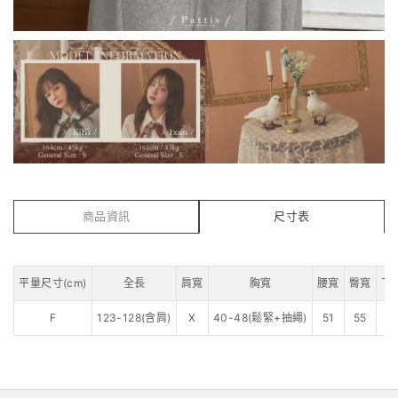
商品資訊
尺寸表
平量尺寸(cm)
全長
肩寬
胸寬
腰寬
臀寬
下
F
123-128(含肩)
X
40-48(鬆緊+抽繩)
51
55
1