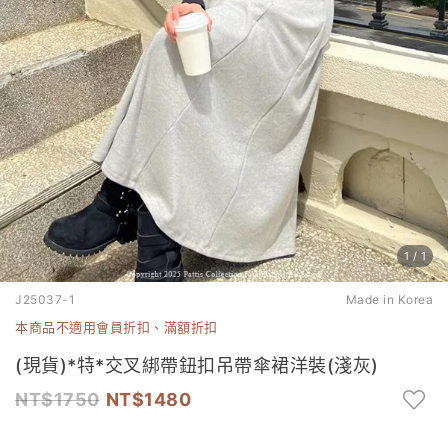
1
/
1
J25037-1
Made in Korea
本商品不適用會員折扣、滿額折扣
(現貨)*特*交叉綁帶鈕扣吊帶傘裙洋裝(淺灰)
1750
1480