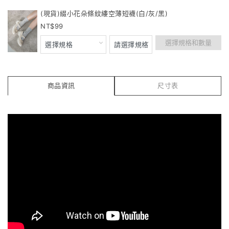
(現貨)綴小花朵條紋縷空薄短襪(白/灰/黑)
99
選擇規格和數量
商品資訊
尺寸表