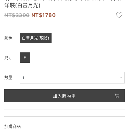
洋裝(白晝月光)
2300
1780
白晝月光(現貨)
顏色
F
尺寸
數量
加入購物車
加購商品