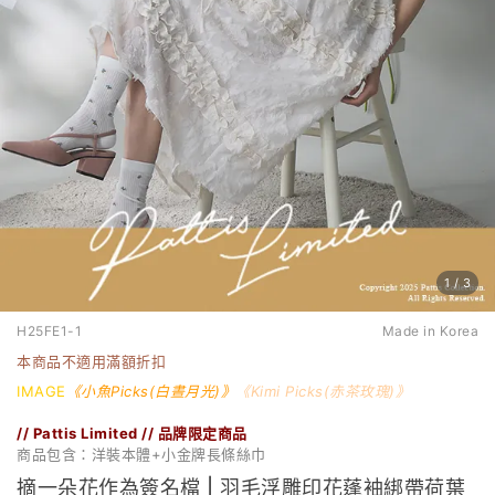
1
/
3
H25FE1-1
Made in Korea
本商品不適用滿額折扣
IMAGE
《小魚Picks(白晝月光
)
》
《Kimi Picks(赤茶玫瑰
)
》
// Pattis Limited // 品牌限定商品
商品包含：洋裝本體+小金牌長條絲巾
摘一朵花作為簽名檔 | 羽毛浮雕印花蓬袖綁帶荷葉