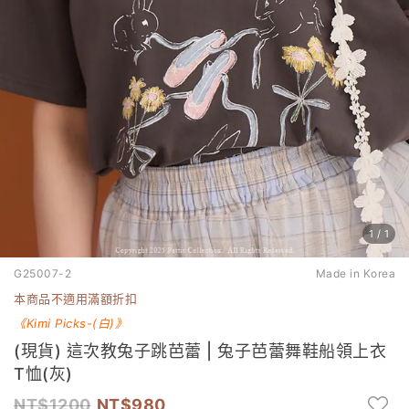
1
/
1
G25007-2
Made in Korea
本商品不適用滿額折扣
《Kimi Picks-(白
)
》
(現貨) 這次教兔子跳芭蕾 | 兔子芭蕾舞鞋船領上衣
T恤(灰)
1200
980