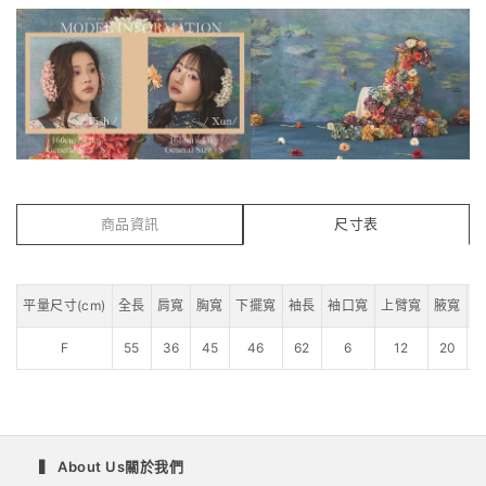
商品資訊
尺寸表
平量尺寸(cm)
全長
肩寬
胸寬
下擺寬
袖長
袖口寬
上臂寬
腋寬
F
55
36
45
46
62
6
12
20
▍ About Us關於我們