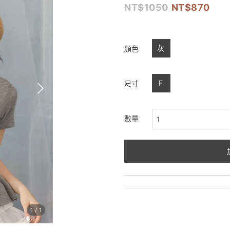
1050
870
灰
顏色
F
尺寸
數量
1
/
1