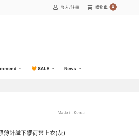
0
登入/註冊
購物車
ommend
🧡 SALE
News
Made in Korea
圓領薄針織下擺荷葉上衣(灰)