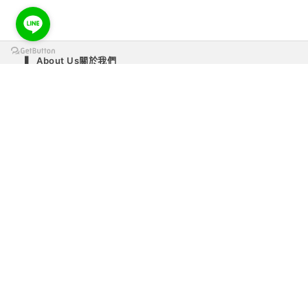
▍ About Us關於我們
▍ Shopping Info.購物須知
▍ How to buy 如何購買
▍ VIP
▍ Foreign Buyers海外買家
▍ Privacy Policy隱私權政策