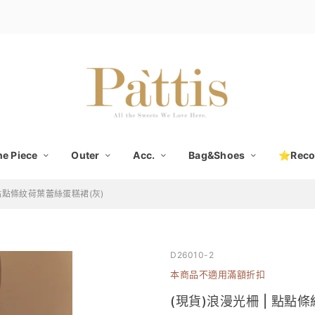
e Piece
Outer
Acc.
Bag&Shoes
⭐Rec
 點點條紋荷葉蕾絲蛋糕裙(灰)
D26010-2
本商品不適用滿額折扣
(現貨)浪漫光柵 | 點點