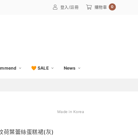
0
登入/註冊
購物車
ommend
🧡 SALE
News
Made in Korea
條紋荷葉蕾絲蛋糕裙(灰)