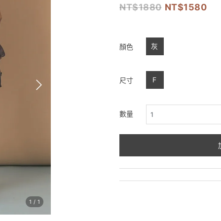
1880
1580
灰
顏色
F
尺寸
數量
1
/
1