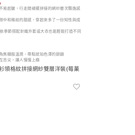
品
不易起皺，行走間裙襬拼接的網紗層次飄逸感
微中和格紋的甜感，穿起來多了一份知性與成
，依季節搭配針織外套或大衣也能輕鬆打造不同
為焦糖般溫潤、帶點琥珀色澤的餘韻
在舌尖，讓人慢慢上癮
襯衫領格紋拼接網紗雙層洋裝(莓菓