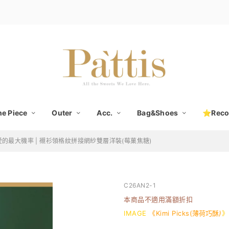
e Piece
Outer
Acc.
Bag&Shoes
⭐Rec
的最大機率 | 襯衫領格紋拼接網紗雙層洋裝(莓菓焦糖)
C26AN2-1
本商品不適用滿額折扣
IMAGE
《Kimi Picks(
)
》
薄荷巧酥