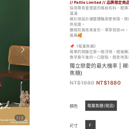
// Pattis Limited // 品牌限定商
採用帶有垂墜感的格紋布料，輕薄
滿滿
襯衫領設計讓整體輪廓更俐落，微
熟氛圍。
腰線剪裁收束身形，單穿就很ok
風格🥰
📌《莓菓焦糖》
莓果的微酸在第一眼浮現，
隨後轉
像早春午後的一口甜點，輕柔地落
獨立戀愛的最大機率 | 
焦糖)
1980
1880
莓菓焦糖(現貨)
顏色
1
/
2
F
尺寸