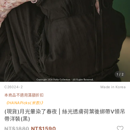
1
/
2
C26024-2
Made in Korea
本商品不適用滿額折扣
《HANAPicks(米杏
)
》
(現貨)月光暈染了春夜 | 絲光透膚荷葉後綁帶V領吊
帶洋裝(黑)
1880
1590