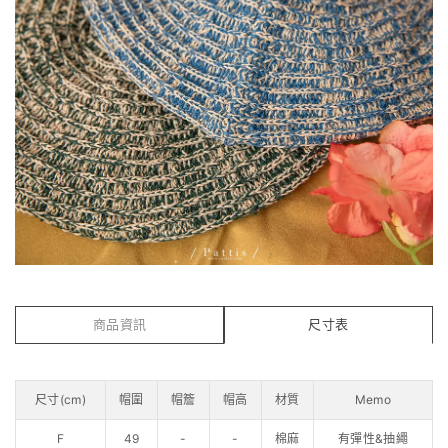
商品資訊
尺寸表
尺寸(cm)
帽圍
帽簷
帽高
材質
Memo
F
49
-
-
棉麻
有彈性&抽繩