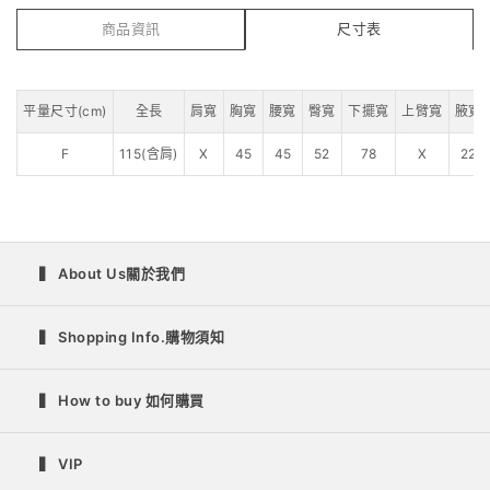
商品資訊
尺寸表
平量尺寸(cm)
全長
肩寬
胸寬
腰寬
臀寬
下擺寬
上臂寬
腋寬
F
115(含肩)
X
45
45
52
78
X
22
▍ About Us關於我們
▍ Shopping Info.購物須知
▍ How to buy 如何購買
▍ VIP