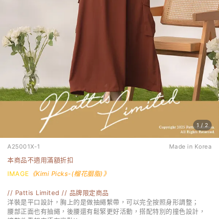
1
/
2
A25001X-1
Made in Korea
本商品不適用滿額折扣
IMAGE
《Kimi Picks-(榴花胭脂
)
》
// Pattis Limited // 品牌限定商品
洋裝是平口設計，胸上的是做抽繩繫帶，可以完全按照身形調整；
腰部正面也有抽繩，後腰還有鬆緊更好活動，搭配特別的撞色設計，