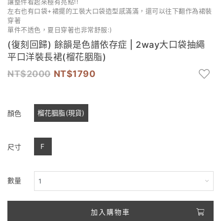
讓整件看起來極有亮點!!
左右也有口袋+裙擺的工裝大口袋造型感滿滿，還可以往下翻作為裙裝
穿著
單件不透色，夏日穿著也非常舒服:)
(復刻回歸) 餘韻是色譜依存症 | 2way大口袋抽繩
平口洋裝長裙(榴花胭脂)
2000
1790
榴花胭脂(現貨)
顏色
F
尺寸
數量
加入購物車